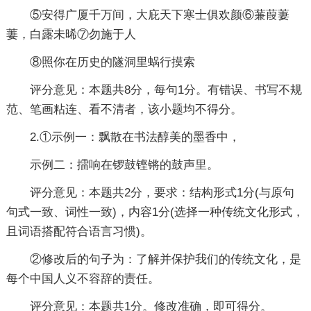
⑤安得广厦千万间，大庇天下寒士俱欢颜⑥蒹葭萋
萋，白露未晞⑦勿施于人
⑧照你在历史的隧洞里蜗行摸索
评分意见：本题共8分，每句1分。有错误、书写不规
范、笔画粘连、看不清者，该小题均不得分。
2.①示例一：飘散在书法醇美的墨香中，
示例二：擂响在锣鼓铿锵的鼓声里。
评分意见：本题共2分，要求：结构形式1分(与原句
句式一致、词性一致)，内容1分(选择一种传统文化形式，
且词语搭配符合语言习惯)。
②修改后的句子为：了解并保护我们的传统文化，是
每个中国人义不容辞的责任。
评分意见：本题共1分。修改准确，即可得分。