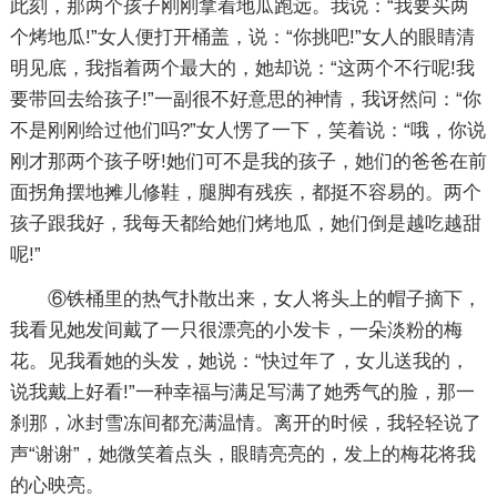
此刻，那两个孩子刚刚拿着地瓜跑远。我说：“我要买两
个烤地瓜!”女人便打开桶盖，说：“你挑吧!”女人的眼睛清
明见底，我指着两个最大的，她却说：“这两个不行呢!我
要带回去给孩子!”一副很不好意思的神情，我讶然问：“你
不是刚刚给过他们吗?”女人愣了一下，笑着说：“哦，你说
刚才那两个孩子呀!她们可不是我的孩子，她们的爸爸在前
面拐角摆地摊儿修鞋，腿脚有残疾，都挺不容易的。两个
孩子跟我好，我每天都给她们烤地瓜，她们倒是越吃越甜
呢!”
⑥铁桶里的热气扑散出来，女人将头上的帽子摘下，
我看见她发间戴了一只很漂亮的小发卡，一朵淡粉的梅
花。见我看她的头发，她说：“快过年了，女儿送我的，
说我戴上好看!”一种幸福与满足写满了她秀气的脸，那一
刹那，冰封雪冻间都充满温情。离开的时候，我轻轻说了
声“谢谢”，她微笑着点头，眼睛亮亮的，发上的梅花将我
的心映亮。