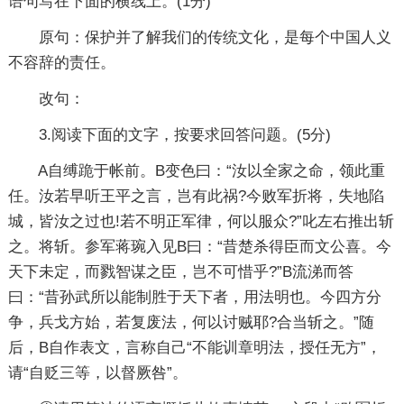
语句写在下面的横线上。(1分)
原句：保护并了解我们的传统文化，是每个中国人义
不容辞的责任。
改句：
3.阅读下面的文字，按要求回答问题。(5分)
A自缚跪于帐前。B变色曰：“汝以全家之命，领此重
任。汝若早听王平之言，岂有此祸?今败军折将，失地陷
城，皆汝之过也!若不明正军律，何以服众?”叱左右推出斩
之。将斩。参军蒋琬入见B曰：“昔楚杀得臣而文公喜。今
天下未定，而戮智谋之臣，岂不可惜乎?”B流涕而答
曰：“昔孙武所以能制胜于天下者，用法明也。今四方分
争，兵戈方始，若复废法，何以讨贼耶?合当斩之。”随
后，B自作表文，言称自己“不能训章明法，授任无方”，
请“自贬三等，以督厥咎”。