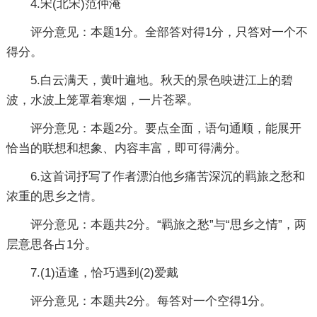
4.宋(北宋)范仲淹
评分意见：本题1分。全部答对得1分，只答对一个不
得分。
5.白云满天，黄叶遍地。秋天的景色映进江上的碧
波，水波上笼罩着寒烟，一片苍翠。
评分意见：本题2分。要点全面，语句通顺，能展开
恰当的联想和想象、内容丰富，即可得满分。
6.这首词抒写了作者漂泊他乡痛苦深沉的羁旅之愁和
浓重的思乡之情。
评分意见：本题共2分。“羁旅之愁”与“思乡之情”，两
层意思各占1分。
7.(1)适逢，恰巧遇到(2)爱戴
评分意见：本题共2分。每答对一个空得1分。