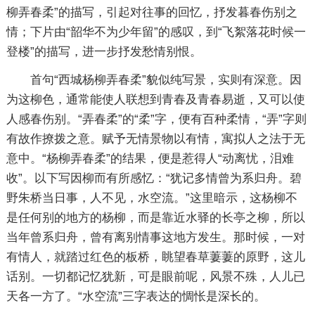
柳弄春柔”的描写，引起对往事的回忆，抒发暮春伤别之
情；下片由“韶华不为少年留”的感叹，到“飞絮落花时候一
登楼”的描写，进一步抒发愁情别恨。
首句“西城杨柳弄春柔”貌似纯写景，实则有深意。因
为这柳色，通常能使人联想到青春及青春易逝，又可以使
人感春伤别。“弄春柔”的“柔”字，便有百种柔情，“弄”字则
有故作撩拨之意。赋予无情景物以有情，寓拟人之法于无
意中。“杨柳弄春柔”的结果，便是惹得人“动离忧，泪难
收”。以下写因柳而有所感忆：“犹记多情曾为系归舟。碧
野朱桥当日事，人不见，水空流。”这里暗示，这杨柳不
是任何别的地方的杨柳，而是靠近水驿的长亭之柳，所以
当年曾系归舟，曾有离别情事这地方发生。那时候，一对
有情人，就踏过红色的板桥，眺望春草萋萋的原野，这儿
话别。一切都记忆犹新，可是眼前呢，风景不殊，人儿已
天各一方了。“水空流”三字表达的惆怅是深长的。