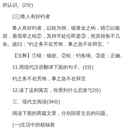
的认识。(2分)
(三)鲁人有好钓者
鲁人有好钓者，以桂为饵，锻黄金之钩，错①以银
碧，垂翡翠之纶②，其持竿处位即是③，然其得鱼不几
矣。故曰：“钓之务不在芳饰，事之急不在辩言。”
【注释】①错：镶嵌。②纶：钓鱼绳。③是：正确。
11.用现代汉语翻译下面的句子。(2分)
钓之务不在芳饰，事之急不在辩言
12.读了这则寓言，你受到什么启发?(2分)
三、现代文阅读(34分)
阅读下面的两篇文章，分别回答文后的问题。
(一)生活中的核辐射