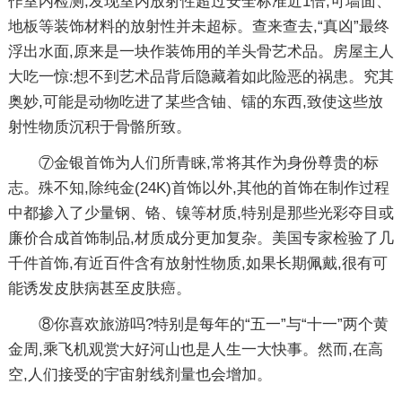
作室内检测,发现室内放射性超过安全标准近1倍,可墙面、
地板等装饰材料的放射性并未超标。查来查去,“真凶”最终
浮出水面,原来是一块作装饰用的羊头骨艺术品。房屋主人
大吃一惊:想不到艺术品背后隐藏着如此险恶的祸患。究其
奥妙,可能是动物吃进了某些含铀、镭的东西,致使这些放
射性物质沉积于骨骼所致。
⑦金银首饰为人们所青睐,常将其作为身份尊贵的标
志。殊不知,除纯金(24K)首饰以外,其他的首饰在制作过程
中都掺入了少量钢、铬、镍等材质,特别是那些光彩夺目或
廉价合成首饰制品,材质成分更加复杂。美国专家检验了几
千件首饰,有近百件含有放射性物质,如果长期佩戴,很有可
能诱发皮肤病甚至皮肤癌。
⑧你喜欢旅游吗?特别是每年的“五一”与“十一”两个黄
金周,乘飞机观赏大好河山也是人生一大快事。然而,在高
空,人们接受的宇宙射线剂量也会增加。