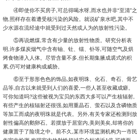
④即使你不买房子,可总得喝水呀,而水也并非“至清”之
物,照样存在着遭受核污染的风险。就说矿泉水吧,其中不
少水源在流经途中就受到过天然或人为的放射性污染。
⑤再说燃煤,常含有少量的放射性物质。研究分析表
明,许多煤炭烟气中含有铀、钍、镭、钋等,可随空气及烘
烤食物潜入人体。尽管含量不多,但长期集腋成裘式的积
累,仍可对健康构成威胁。
⑥至于形形色色的饰品,如夜明珠、化石、奇石、骨艺
品等,自古以来就受到人们的喜爱,一些人甚至收藏成癖。
可你知道吗?这些被视为宝贝的东西大多可以产生核辐射,
有些产生的核辐射还很强,如用重晶石、萤石以及含磷物质
等加工而成的夜明珠就是代表。另外,有关专家还检测到放
射性偏高的鹅卵石。若摆放于居室内,美则美矣,却将你的
健康置于了险境之中。前不久,某市环境监测机构为一市民