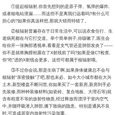
①提起核辐射,你首先想到的是原子弹、氢弹的爆炸,
或者核电站泄漏……而这些不是离我们远着吗?有什么可
担心的?如果你真这样想,那就大错而特错了。
②核辐射普遍存在于日常生活中,可以说衣食住行、生
老病死都在与它打交道。举个简单例子,你咳嗽了,医生会
给你开一张胸部透视单,看看是支气管还是肺部发炎了——
你不是就将胸膛袒露在了X射线前了吗?如果是做CT检查,
你“吃”进的X射线会更多。这些可都属于核辐射哦。
③不过你会说,那是生病了啊,如果身体健康总不会与
核辐射“亲密接触”了吧,那也未必。如今大小城市都在大兴
土木,新型楼盘不断问世,你如果买了一套新房,新房到手必
先装修,而种种装修材料(如瓷砖、复合地板、大理石等)就
含有程度不等的放射性物质,经过释放而漂浮于室内空气
中,并随呼吸潜入肺部,播下致病的隐患。特别是通风不良
时,可造成居室内放射性污染加重。