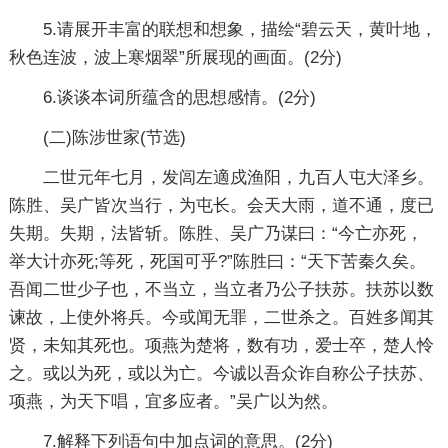
5.请展开丰富的联想和想象，描绘“碧云天，黄叶地，
秋色连波，波上寒烟翠”所展现的画面。(2分)
6.谈谈本词所蕴含的思想感情。(2分)
(二)陈涉世家(节选)
二世元年七月，发闾左適戍渔阳，九百人屯大泽乡。
陈胜、吴广皆次当行，为屯长。会天大雨，道不通，度已
失期。失期，法皆斩。陈胜、吴广乃谋曰：“今亡亦死，
举大计亦死;等死，死国可乎?”陈胜曰：“天下苦秦久矣。
吾闻二世少子也，不当立，当立者乃公子扶苏。扶苏以数
谏故，上使外将兵。今或闻无罪，二世杀之。百姓多闻其
贤，未知其死也。项燕为楚将，数有功，爱士卒，楚人怜
之。或以为死，或以为亡。今诚以吾众诈自称公子扶苏、
项燕，为天下唱，宜多应者。”吴广以为然。
7.解释下列语句中加点词的意思。(2分)