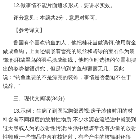
12.做事情不能片面追求形式，要讲求实效。
评分意见：本题共2分，意思对即可。
【参考译文】
鲁国有个喜欢钓鱼的人，他把桂花当做诱饵,他用黄金
做成鱼钩，上面还镶嵌着雪亮的银丝和碧绿的宝石作为装
饰;他用翡翠鸟的羽毛捻成细线，他钓鱼时选择的位置和摆
出的姿势都很讲究，但是钓到的鱼却寥寥无几。因此
说：“钓鱼重要的不是漂亮的装饰，事情是否急迫不在于
说辞。”
三、现代文阅读(34分)
13.示例：生病了到医院胸部透视;房子装修时用的材
料含有不同程度的放射性物质;不少水源在流经途中就受到
过天然或人为的放射性污染;生活中燃煤常含有少量的放射
性物质;一些饰品中含有核辐射，有些产生的核辐射还很