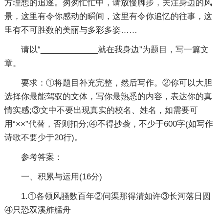
方理想的追逐。匆匆忙忙中，请放慢脚步，关注身边的风
景，这里有令你感动的瞬间，这里有令你追忆的往事，这
里有不可胜数的美丽与多彩多姿……
请以“_____________就在我身边”为题目，写一篇文
章。
要求：①将题目补充完整，然后写作。②你可以大胆
选择你最能驾驭的文体，写你最熟悉的内容，表达你的真
情实感;③文中不要出现真实的校名、姓名，如需要可
用“××”代替，否则扣分;④不得抄袭，不少于600字(如写作
诗歌不要少于20行)。
参考答案：
一、积累与运用(16分)
1.①各领风骚数百年②问渠那得清如许③长河落日圆
④只恐双溪舴艋舟