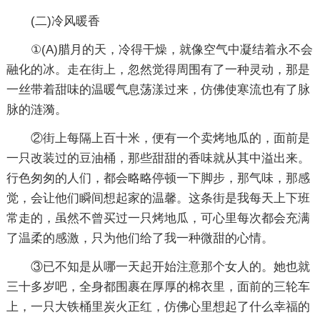
(二)冷风暖香
①(A)腊月的天，冷得干燥，就像空气中凝结着永不会
融化的冰。走在街上，忽然觉得周围有了一种灵动，那是
一丝带着甜味的温暖气息荡漾过来，仿佛使寒流也有了脉
脉的涟漪。
②街上每隔上百十米，便有一个卖烤地瓜的，面前是
一只改装过的豆油桶，那些甜甜的香味就从其中溢出来。
行色匆匆的人们，都会略略停顿一下脚步，那气味，那感
觉，会让他们瞬间想起家的温馨。这条街是我每天上下班
常走的，虽然不曾买过一只烤地瓜，可心里每次都会充满
了温柔的感激，只为他们给了我一种微甜的心情。
③已不知是从哪一天起开始注意那个女人的。她也就
三十多岁吧，全身都围裹在厚厚的棉衣里，面前的三轮车
上，一只大铁桶里炭火正红，仿佛心里想起了什么幸福的