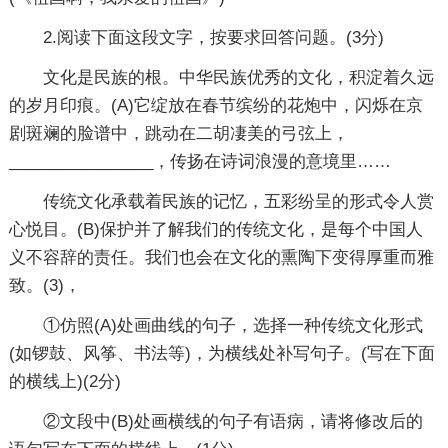
2.阅读下面这段文字，按要求回答问题。(3分)
文化是民族的根。中华民族优秀的文化，积淀着久远
的岁月印痕。(A)它绽放在春节缤纷的花炮中，闪烁在京
剧斑斓的脸谱中，跳动在二胡凄美的弓弦上，
________________，传扬在诗词浪漫的意境里……
传统文化承载着民族的记忆，五彩纷呈的形式令人赏
心悦目。(B)保护并了解我们的传统文化，是每个中国人
义不容辞的责任。我们也会在文化的熏陶下变得厚重而雅
致。(3)，
①仿照(A)处画曲线的句子，选择一种传统文化形式
(如锣鼓、风筝、书法等)，为横线处补写句子。(写在下面
的横线上)(2分)
②文段中(B)处画横线的句子有语病，请将修改后的