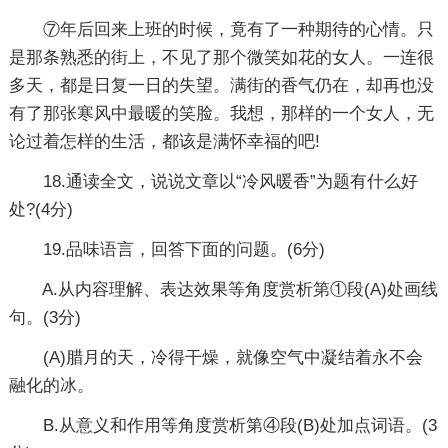
⑦年后回来上班的时候，竟有了一种期待的心情。只
是那条熟悉的街上，不见了那个微笑如花的女人。一连很
多天，都是日复一日的失望。满街的香气仍在，却再也没
有了那张寒风中最暖的笑脸。我想，那样的一个女人，无
论过着怎样的生活，都该是满怀幸福的吧!
18.通读全文，说说文章以“冷风暖香”为题有什么好
处?(4分)
19.品味语言，回答下面的问题。(6分)
A.从内容理解、表达效果等角度赏析第①段(A)处画线
句。(3分)
(A)腊月的天，冷得干燥，就像空气中凝结着永不会
融化的冰。
B.从意义和作用等角度赏析第④段(B)处加点词语。(3