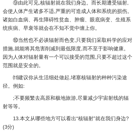
⑨由此可见,核辐射就在我们身边。而长期遭受辐射,
会使人体产生诸多不适,严重的可造成人体和系统的损伤。
诸如白血病、再生障碍性贫血、肿瘤、眼底病变、生殖系
统疾病、早衰等就会在不知不觉中缠上你。
⑩当然也不必谈辐射而色变,只要我们采取科学的应对
措施,就能将其危害削减到最低限度,而不至于影响健康。
因为人体对辐射量有一个可以接受的范围,只要不超过这个
范围就是安全的。
⑾建议你从生活细处做起,堵塞核辐射的种种污染途
径。例如:
;不要频繁去高原和极地旅游,尽量减少宇宙射线的辐
射等等。
13.本文从哪些地方可以看出“核辐射”就在我们身边?
(3分)