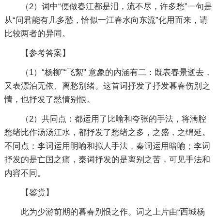
（2）词中“便做春江都是泪，流不尽，许多愁”一句是
从“问君能有几多愁，恰似一江春水向东流”化用而来，请
比较两者的异同。
【参考答案】
（1）“杨柳”“飞絮” 意象的内涵有二：既表春景逝去，
又表漂泊无依、离愁别绪。这首词抒发了抒发暮春伤别之
情，也抒发了愁情别恨。
（2）共同点：都运用了比喻和夸张的手法，将满腔
愁绪比作汤汤江水，都抒发了愁绪之多，之盛，之绵延。
不同点：李词运用明喻和拟人手法，秦词运用暗喻；李词
抒发的是亡国之痛，秦词抒发的是离别之苦，可见手法和
内容不同。
【鉴赏】
此为少游前期的暮春别恨之作。词之上片由“西城杨