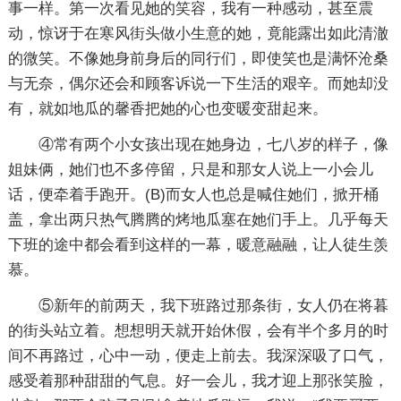
事一样。第一次看见她的笑容，我有一种感动，甚至震
动，惊讶于在寒风街头做小生意的她，竟能露出如此清澈
的微笑。不像她身前身后的同行们，即使笑也是满怀沧桑
与无奈，偶尔还会和顾客诉说一下生活的艰辛。而她却没
有，就如地瓜的馨香把她的心也变暖变甜起来。
④常有两个小女孩出现在她身边，七八岁的样子，像
姐妹俩，她们也不多停留，只是和那女人说上一小会儿
话，便牵着手跑开。(B)而女人也总是喊住她们，掀开桶
盖，拿出两只热气腾腾的烤地瓜塞在她们手上。几乎每天
下班的途中都会看到这样的一幕，暖意融融，让人徒生羡
慕。
⑤新年的前两天，我下班路过那条街，女人仍在将暮
的街头站立着。想想明天就开始休假，会有半个多月的时
间不再路过，心中一动，便走上前去。我深深吸了口气，
感受着那种甜甜的气息。好一会儿，我才迎上那张笑脸，