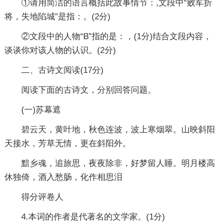
①请用简洁的语言概括此故事情节：,文段中“败军折
将，失地陷城”是指：。(2分)
②文段中的人物“B”指的是：，(1分)结合文段内容，
谈谈你对该人物的认识。(2分)
二、古诗文阅读(17分)
阅读下面的古诗文，分别回答问题。
(一)苏幕遮
碧云天，黄叶地，秋色连波，波上寒烟翠。山映斜阳
天接水，芳草无情，更在斜阳外。
黯乡魂，追旅思，夜夜除非，好梦留人睡。明月楼高
休独倚，酒入愁肠，化作相思泪
得分评卷人
4.本词的作者是代著名的文学家。(1分)