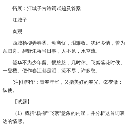
拓展：江城子古诗词试题及答案
江城子
秦观
西城杨柳弄春柔。动离忧，泪难收。犹记多情，曾为
系归舟。碧野朱桥当日事，人不见，水空流。
韶华不为少年留。恨悠悠，几时休。飞絮落花时候、
一登楼。便作春江都是泪，流不尽，许多愁。
[注]①韶华：青春年华，又指美好的春光。②变做：
纵使。
【试题】
（1）概括“杨柳”“飞絮”意象的内涵，并分析这首词表
达的情感。