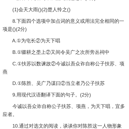
(1)会天大雨()(2)楚人怜之()
8.下面四个选项中加点词的意义或用法完全相同的一
项是()(2分)
A.①为屯长②为天下唱
B.①辍耕之垄上②又间令吴广之次所旁丛祠中
C.①扶苏以数谏故②今诚以吾众诈自称公子扶苏、项
燕
D.①陈胜、吴广乃谋曰②当立者乃公子扶苏
9.用现代汉语翻译下面的句子。(2分)
今诚以吾众诈自称公子扶苏、项燕，为天下唱，宜多
应者。
10.通过对选文的阅读，谈谈你对陈胜这一人物形象