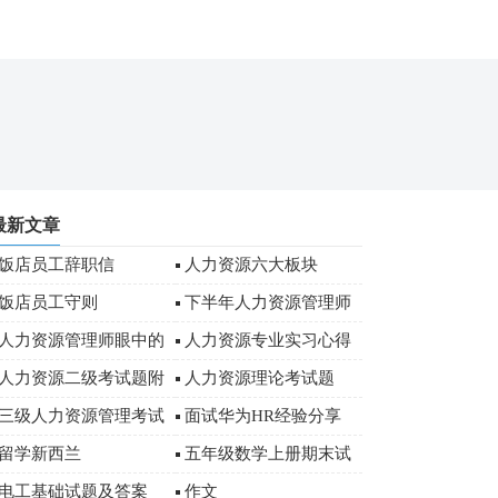
最新文章
饭店员工辞职信
人力资源六大板块
饭店员工守则
下半年人力资源管理师
考试一级章节知识点
人力资源管理师眼中的
人力资源专业实习心得
优秀简历是什么
人力资源二级考试题附
人力资源理论考试题
答案
三级人力资源管理考试
面试华为HR经验分享
《理论知识》冲刺题
留学新西兰
五年级数学上册期末试
卷
电工基础试题及答案
作文