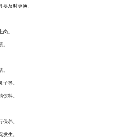
具要及时更换。
上岗。
渍。
洁。
鼻子等。
精饮料。
行保养。
况发生。