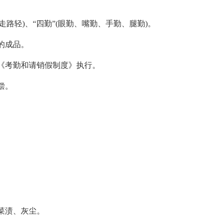
路轻)、“四勤”(眼勤、嘴勤、手勤、腿勤)。
的成品。
考勤和请销假制度》执行。
偿。
菜渍、灰尘。