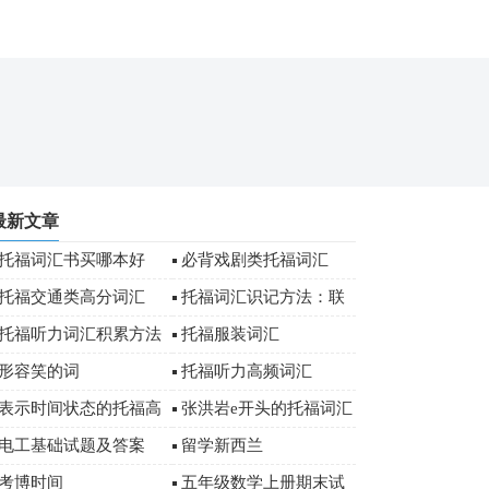
最新文章
托福词汇书买哪本好
必背戏剧类托福词汇
托福交通类高分词汇
托福词汇识记方法：联
想法
托福听力词汇积累方法
托福服装词汇
形容笑的词
托福听力高频词汇
表示时间状态的托福高
张洪岩e开头的托福词汇
频词汇
电工基础试题及答案
留学新西兰
考博时间
五年级数学上册期末试