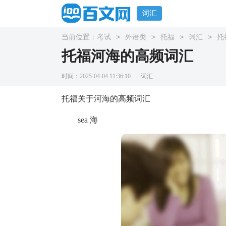
词汇
>
>
>
>
当前位置：
考试
外语类
托福
词汇
托
托福河海的高频词汇
时间：2025-04-04 11:36:10
词汇
托福关于河海的高频词汇
sea 海