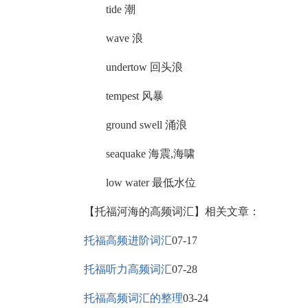
tide 潮
wave 浪
undertow 回头浪
tempest 风暴
ground swell 涌浪
seaquake 海震,海啸
low water 最低水位
【托福河海的高频词汇】相关文章：
托福高频进阶词汇
07-17
托福听力高频词汇
07-28
托福高频词汇的整理
03-24