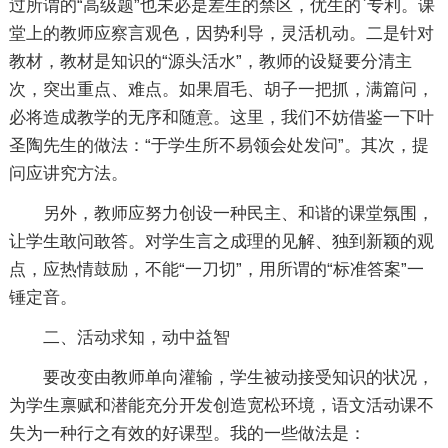
过所谓的“高级题”也未必是差生的禁区，优生的`专利。课
堂上的教师应察言观色，因势利导，灵活机动。二是针对
教材，教材是知识的“源头活水”，教师的设疑要分清主
次，突出重点、难点。如果眉毛、胡子一把抓，满篇问，
必将造成教学的无序和随意。这里，我们不妨借鉴一下叶
圣陶先生的做法：“于学生所不易领会处发问”。其次，提
问应讲究方法。
另外，教师应努力创设一种民主、和谐的课堂氛围，
让学生敢问敢答。对学生言之成理的见解、独到新颖的观
点，应热情鼓励，不能“一刀切”，用所谓的“标准答案”一
锤定音。
二、活动求知，动中益智
要改变由教师单向灌输，学生被动接受知识的状况，
为学生禀赋和潜能充分开发创造宽松环境，语文活动课不
失为一种行之有效的好课型。我的一些做法是：