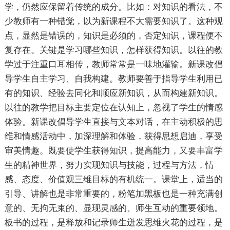
学，仍然应保留着传统的成分。比如：对知识的看法，不
少教师有一种错觉，以为新课程不大需要知识了。这种观
点，显然是错误的，知识是必须的，否定知识，课程便不
复存在。关键是学习哪些知识，怎样获得知识。以往的教
学过于注重口耳相传，教师常常是一味地灌输。新课改倡
导学生自主学习、自我构建。教师要善于指导学生利用已
有的知识、经验去同化和顺应新知识，从而构建新知识。
以往的教学把目标主要定位在认知上，忽视了学生的情感
体验。新课改倡导学生直接与文本对话，在主动积极的思
维和情感活动中，加深理解和体验，获得思想启迪，享受
审美情趣。既要使学生获得知识，提高能力，又要丰富学
生的精神世界，努力实现知识与技能，过程与方法，情
感、态度、价值观三维目标的有机统一。课堂上，适当的
引导、讲解也是非常重要的，粉笔加黑板也是一种充满创
意的、无拘无束的、显现灵感的、师生互动的重要领地。
板书的过程，是释放和记录师生迸发思维火花的过程，是