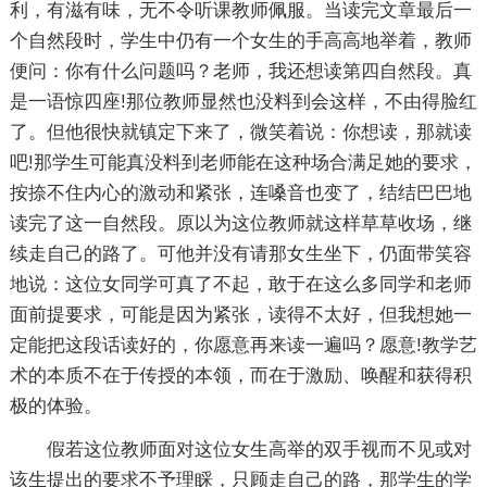
利，有滋有味，无不令听课教师佩服。当读完文章最后一
个自然段时，学生中仍有一个女生的手高高地举着，教师
便问：你有什么问题吗？老师，我还想读第四自然段。真
是一语惊四座!那位教师显然也没料到会这样，不由得脸红
了。但他很快就镇定下来了，微笑着说：你想读，那就读
吧!那学生可能真没料到老师能在这种场合满足她的要求，
按捺不住内心的激动和紧张，连嗓音也变了，结结巴巴地
读完了这一自然段。原以为这位教师就这样草草收场，继
续走自己的路了。可他并没有请那女生坐下，仍面带笑容
地说：这位女同学可真了不起，敢于在这么多同学和老师
面前提要求，可能是因为紧张，读得不太好，但我想她一
定能把这段话读好的，你愿意再来读一遍吗？愿意!教学艺
术的本质不在于传授的本领，而在于激励、唤醒和获得积
极的体验。
假若这位教师面对这位女生高举的双手视而不见或对
该生提出的要求不予理睬，只顾走自己的路，那学生的学