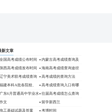
最新文章
全国高考成绩公布时间
内蒙古高考成绩查询及
志愿填报注意事项
陕西高考成绩发布时间
海南高考成绩查询途径
提前
辽宁美术联考成绩查询
高考成绩的查询方法
福建本科A批各院校、
高考成绩查询入口有哪
专业录取最低一名考生成
些
广东6月普通高中学业水
往届高考成绩怎么查询
绩信息
平考试成绩公布通知
作文
留学新西兰
电工基础试题及答案
考博时间