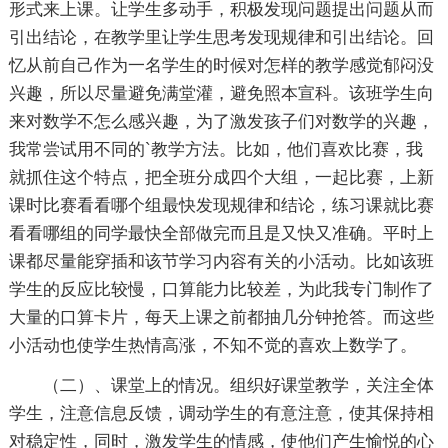
形式来上课。让学生多动手，积极发现问题提出问题从而
引出结论，在教学里让学生思考发现规律和引出结论。回
忆从前自己作为一名学生的时候对怎样的教学感觉郁闷没
兴趣，所以尽量避免满堂灌，避免照本宣科。该班学生向
来对数学不怎么感兴趣，为了激发孩子们对数学的兴趣，
我常尝试用不同的`教学方法。比如，他们喜欢比赛，我
就抓住这个特点，把全班分成四个大组，一起比赛，上新
课时比赛看看哪个组最快发现规律和结论，练习课就比赛
看看哪组的同学最快全部做完而且是又快又准确。平时上
课都尽量能穿插和该节学习内容有关的小活动。比如该班
学生的反应比较慢，口算能力比较差，为此我专门制作了
大量的口算卡片，每天上课之前都抽几分钟抢答。而这些
小活动也使学生热情高涨，不知不觉的喜欢上数学了。
（二）、课堂上的情况。组织好课堂教学，关注全体
学生，注意信息反馈，调动学生的有意注意，使其保持相
对稳定性，同时，激发学生的情感，使他们产生愉悦的心