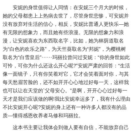
安妮的身世值得让人同情：在安妮三个月大的时候，
她的父母都患上上热病去世了，尽管身世悲惨，可安妮并
没有放弃对生活的信心，相反，安妮比普通人更快乐—她
有无限的想象力，而且她有些浪漫。无限的想象力和浪
漫，让安妮喜欢为东西取名字，比如，她为林荫道取名
为“白色的欢乐之路”，为天竺葵取名为“邦妮”，为樱桃树
取名为“白雪皇后”······玛丽拉曾问过安妮：“你的身世如此
可怜，可你为什么还这么开心呢?”安妮严肃的回答：“生活
像一面镜子，只有你笑着对它，它才会笑着面对你，与其
每天愁眉苦脸的，还不如开开心心地过好每一天，这样我
也可以让在天堂的`父母安心。”是啊，开开心心过好每一
天才是我们应该做的啊!我比安妮幸运多了，我有什么理由
不比安妮开心呢?安妮的身上还有一种许多人都没有的品
质—懂得感恩收养者马修和玛丽拉。
这本书主要让我体会到做人要有自信，不能放弃自己