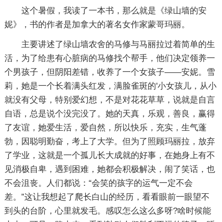
这个暑假，我读了一本书，那么就是《绿山墙的安
妮》，书的作者是加拿大的著名女作家蒙哥玛丽。
主要讲述了绿山墙农舍的马修与马丽拉过着简单的生
活，为了给患有心脏病的马修找个帮手，他们决定领养一
个男孩子，但阴阳差错，收养了一个女孩子——安妮。雪
莉，她是一个长着满头红发，满脸雀斑的'小女孩儿，从小
就没有父母，特别爱幻想，不是对花花草草，说就是自言
自语，总是说个没完没了。她的天真，乐观，善良，赢得
了友谊，她爱生活，爱自然，所以快乐，充实，生气蓬
勃，因聪明勤奋，考上了大学。但为了照顾玛丽拉，放弃
了学业，这就是一个孤儿长大成就的好事，在她身上有不
见消极自卑，遇到困难，她都会积极解决，闹了笑话，也
不会沮丧。人们都说：“会笑的孩字的运气一定不会
差。”这让我想起了爬长白山的经历，看看眼前一眼望不
到头的台阶，心里就发毛。感叹怎么这么多呀?啥时候能