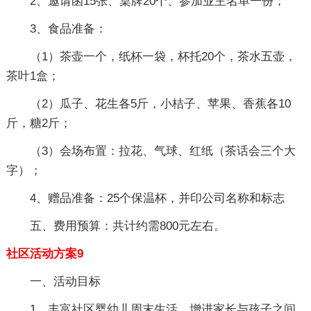
2、邀请函15张、桌牌20个、参加业主名单一份；
3、食品准备：
（1）茶壶一个，纸杯一袋，杯托20个，茶水五壶，
茶叶1盒；
（2）瓜子、花生各5斤，小桔子、苹果、香蕉各10
斤，糖2斤；
（3）会场布置：拉花、气球、红纸（茶话会三个大
字）；
4、赠品准备：25个保温杯，并印公司名称和标志
五、费用预算
：
共计约需800元左右。
社区活动方案9
一、活动目标
1、丰富社区婴幼儿周末生活，增进家长与孩子之间