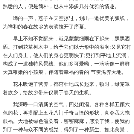
熟悉的人，便是简朴，也从中添多几分优雅的情趣。
哗的一声，燕子在天空掠过，划出一道优美的弧线，
为祥和的春在故乡的表演拉开了序幕。
早上不知不觉醒来，就见蒙蒙细雨在下起来，飘飘洒
洒。打到花草树木中，给予它们以无形中的滋润;又见它打
在人们身上，使人们的身心更明快了;更打到平地上流淌，
构成了一道独特风景线。他们多可爱呦，一滴滴像一群群
天真稚嫩的小孩般，伴随着幸福的春的`节奏滋养大地。
花木吸饱了营养，都茁壮地成长起来，顿时，绿笼罩
着故乡，给故乡带来仅属于春天的生机。
我深呼一口清新的空气，四处闲溜。各种各样五颜六
色的花，再搭配上五花八门千奇百怪的形状，真令我大饱
眼福。大地被绿色渲染着，密密麻麻，感染了我，使我的
到了一种与众不同的感觉，得到了一种新生。如此美景，