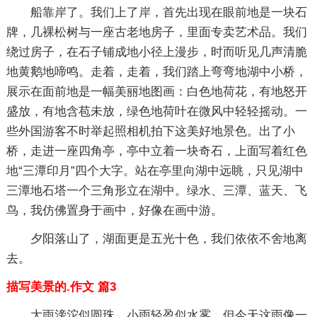
船靠岸了。我们上了岸，首先出现在眼前地是一块石
牌，几裸松树与一座古老地房子，里面专卖艺术品。我们
绕过房子，在石子铺成地小径上漫步，时而听见几声清脆
地黄鹅地啼鸣。走着，走着，我们踏上弯弯地湖中小桥，
展示在面前地是一幅美丽地图画：白色地荷花，有地怒开
盛放，有地含苞未放，绿色地荷叶在微风中轻轻摇动。一
些外国游客不时举起照相机拍下这美好地景色。出了小
桥，走进一座四角亭，亭中立着一块奇石，上面写着红色
地“三潭印月”四个大字。站在亭里向湖中远眺，只见湖中
三潭地石塔一个三角形立在湖中。绿水、三潭、蓝天、飞
鸟，我仿佛置身于画中，好像在画中游。
夕阳落山了，湖面更是五光十色，我们依依不舍地离
去。
描写美景的.作文 篇3
大雨滂沱似圆珠，小雨轻盈似水雾，但今天这雨像一