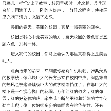
只鸟儿一样“飞”出了教室，校园里顿时一片欢腾。兵乓球
台前，围满了人，一阵阵叫好声，一阵阵欢呼声，使校园
里充满了活力，充满了欢乐。
美丽的春天，美丽的校园，真是一幅美丽的画卷。
校园是我心中最美丽的地方，夏天校园的景色更是五
颜六色，别具一格。
进入我们的校园，你马上会认为那里真称得上是美丽
动人。
迎面送来的清香，立刻使你感觉生机勃勃。雅典美观
的教学楼，像几块巨大的长方形立在校园中央。闷热难当
的热风也被这些规模巨大的教学楼给挡住了。在那巨大的
楼下是一个赏心悦目的花圃。万年红红的似火，红的像
霞，红的好惹你的眼。牵牛花不断的围绕着纤细的竹竿使
劲向上爬，像一位婀娜多姿的舞蹈家在跳华尔兹。还有一