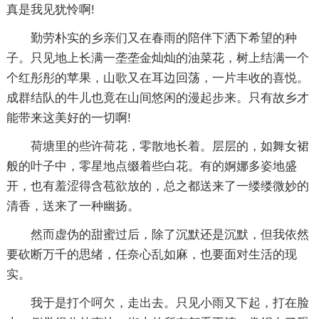
真是我见犹怜啊!
勤劳朴实的乡亲们又在春雨的陪伴下洒下希望的种
子。只见地上长满一垄垄金灿灿的油菜花，树上结满一个
个红彤彤的苹果，山歌又在耳边回荡，一片丰收的喜悦。
成群结队的牛儿也竟在山间悠闲的漫起步来。只有故乡才
能带来这美好的一切啊!
荷塘里的些许荷花，零散地长着。层层的，如舞女裙
般的叶子中，零星地点缀着些白花。有的婀娜多姿地盛
开，也有羞涩得含苞欲放的，总之都送来了一缕缕微妙的
清香，送来了一种幽扬。
然而虚伪的甜蜜过后，除了沉默还是沉默，但我依然
要砍断万千的思绪，任奈心乱如麻，也要面对生活的现
实。
我于是打个呵欠，走出去。只见小雨又下起，打在脸