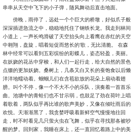
串串从天空中飞下的小子弹，随风舞动后直击地面。
傍晚，雨停了，远处一个个巨大的桥墩，好似爪子般
深深插进急流之中，稳稳地托住了钢铁长龙。我走到林间
小道上，一声长鸣滑破了天空抬头向上看鹰在赤红的天空
中翱翔，盘旋，唱着短促而悠长的'歌，无比清脆。 在森
林中经常可以看到五彩缤纷的彩蝶儿，姿态轻盈，美丽。
在妖娆的花丛中穿梭，和人们一起行走，给大自然的景色
点缀的更加妖娆。桑树上，几条又白又长的蚕饱食以后懒
洋洋地蠕动着。蝈蝈儿们在含苞欲放的花朵上扇动着翅
膀。叫个不停，像一个不大不小的乐队，演奏着一首首乐
曲。池塘中的青蛙们也不甘示弱，也鼓足了劲在荷叶上唱
着歌着，两队似乎再比谁的歌声美妙，又像在倾吐雨后的
欢悦。天渐渐黑了，我贪婪呼吸着新鲜空气慢慢地往回
走，时不时看见几只萤火虫在飞舞，似乎在寻找那各被吵
醒的梦。回到家，我睡在床上，还一直回忆着路上中的美