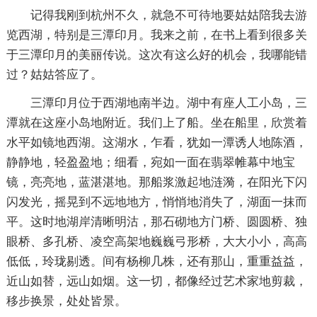
记得我刚到杭州不久，就急不可待地要姑姑陪我去游
览西湖，特别是三潭印月。我来之前，在书上看到很多关
于三潭印月的美丽传说。这次有这么好的机会，我哪能错
过？姑姑答应了。
三潭印月位于西湖地南半边。湖中有座人工小岛，三
潭就在这座小岛地附近。我们上了船。坐在船里，欣赏着
水平如镜地西湖。这湖水，乍看，犹如一潭诱人地陈酒，
静静地，轻盈盈地；细看，宛如一面在翡翠帷幕中地宝
镜，亮亮地，蓝湛湛地。那船浆激起地涟漪，在阳光下闪
闪发光，摇晃到不远地地方，悄悄地消失了，湖面一抹而
平。这时地湖岸清晰明沽，那石砌地方门桥、圆圆桥、独
眼桥、多孔桥、凌空高架地巍巍弓形桥，大大小小，高高
低低，玲珑剔透。间有杨柳几株，还有那山，重重益益，
近山如替，远山如烟。这一切，都像经过艺术家地剪裁，
移步换景，处处皆景。