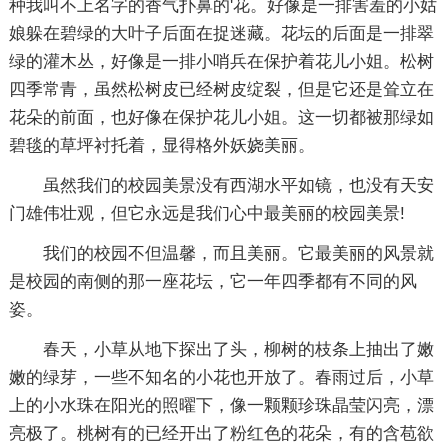
种我叫不上名字的香气扑鼻的'花。好像是一排害羞的小姑
娘躲在碧绿的大叶子后面在捉迷藏。花坛的后面是一排翠
绿的灌木丛，好像是一排小哨兵在保护着花儿小姐。松树
四季常青，虽然松树皮已经树皮绽裂，但是它还是耸立在
花朵的前面，也好像在保护花儿小姐。这一切都被那绿如
碧毯的草坪衬托着，显得格外妖娆美丽。
虽然我们的校园美景没有西湖水平如镜，也没有天安
门雄伟壮观，但它永远是我们心中最美丽的校园美景!
我们的校园不但温馨，而且美丽。它最美丽的风景就
是校园的南侧的那一座花坛，它一年四季都有不同的风
姿。
春天，小草从地下探出了头，柳树的枝条上抽出了嫩
嫩的绿芽，一些不知名的小花也开放了。春雨过后，小草
上的小水珠在阳光的照曜下，像一颗颗珍珠晶莹闪亮，漂
亮极了。桃树有的已经开出了粉红色的花朵，有的含苞欲