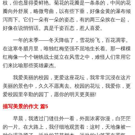
枝，但也显得委鲜艳。菊花的花瓣是一条条的，中间的花
瓣向外舒展，略微弯曲，以有些下垂，好像金黄的瀑布倾
泻而下。它们一朵有一朵的姿态，有的两三朵挨在一起，
好像在说悄悄话。真是千姿百态，惹人喜爱。
一年的末季——冬天降临了，雪花纷飞，百花凋零。
在这寒冬腊月里，唯独红梅坚强不屈地生长着。那一棵棵
红梅像一个个钢铁战士挺立在风雪之中，难怪人们常用它
们来比喻那些英雄豪杰。
我爱美丽的校园，更爱这座花坛，我常常沉浸在这片
美丽的景色中，久久不愿离去。校园的花坛，我爱你，更
爱校园里辛勤的园丁，愿你的明天更美丽!
描写美景的作文 篇5
早晨，我透过门缝往外一看，外面浓雾弥漫，白茫茫
的一片。在大路上，我仔细地观赏着：这时，天地像被一