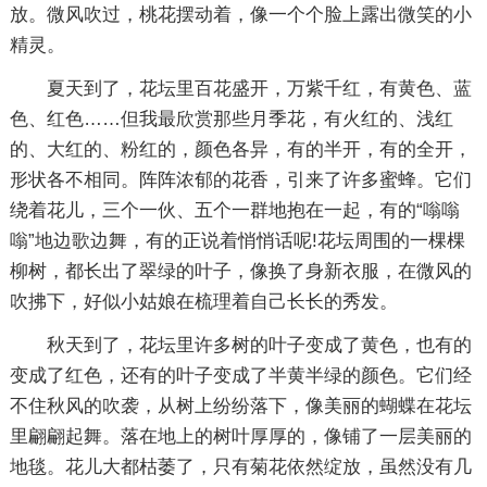
放。微风吹过，桃花摆动着，像一个个脸上露出微笑的小
精灵。
夏天到了，花坛里百花盛开，万紫千红，有黄色、蓝
色、红色……但我最欣赏那些月季花，有火红的、浅红
的、大红的、粉红的，颜色各异，有的半开，有的全开，
形状各不相同。阵阵浓郁的花香，引来了许多蜜蜂。它们
绕着花儿，三个一伙、五个一群地抱在一起，有的“嗡嗡
嗡”地边歌边舞，有的正说着悄悄话呢!花坛周围的一棵棵
柳树，都长出了翠绿的叶子，像换了身新衣服，在微风的
吹拂下，好似小姑娘在梳理着自己长长的秀发。
秋天到了，花坛里许多树的叶子变成了黄色，也有的
变成了红色，还有的叶子变成了半黄半绿的颜色。它们经
不住秋风的吹袭，从树上纷纷落下，像美丽的蝴蝶在花坛
里翩翩起舞。落在地上的树叶厚厚的，像铺了一层美丽的
地毯。花儿大都枯萎了，只有菊花依然绽放，虽然没有几