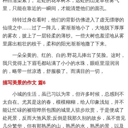
种白濡染紧了。近处的花草树木，远处的山笼罩在雾气
里，只能在靠近的一瞬间，才能清楚他们的面孔。
待转过身在看时，他们的背影仿佛进入了虚无缥缈的
仙境之中……过了一阵儿，雾渐渐地小了，大地脱下厚厚
的雾衣，披上了一层轻柔的薄纱。一些大树也羞涩地从雾
里露出粗壮的枝干，柔和的阳光渐渐地撒了下来。
一朵朵黄的、红的、白的.野花儿捧出了笑脸。这时，
我只觉得上下眉毛都站满了小小的水珠，眼眶里湿润润
的，略带一丝凉透，舒服极了。而满目的一切，
描写美景的作文 篇6
小城的生活，虽已习以为常，但许多时候，总感到不
太自在。尤其是这的春，模模糊糊，给人印象浅短，并不
能让忙碌的被喧哗所包围的城里人驻步欣赏，于是便成了
处死景，反而大煞风景;反倒是我那久别的故乡，虽不曾见
几分繁华，但有那熟悉的山，熟悉的水，熟悉的景，以及